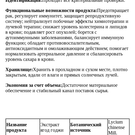
Идентификация:
Проходит все критериальные проверки.
Функциональные возможности продукта:
Предотвращает
рак, регулирует иммунитет, защищает репродуктивную
систему; нейтрализует побочные эффекты химиотерапии и
лучевой терапии; снижает уровень холестерина и липидов
в крови; подавляет рост опухолей; борется с
аутоиммунными заболеваниями, балансирует иммунную
функцию; обладает противовоспалительным,
антиоксидантным и омолаживающим действием; помогает
нормализовать артериальное давление и сбалансировать
уровень сахара в крови.
Хранилище:
Хранить в прохладном и сухом месте, плотно
закрытым, вдали от влаги и прямых солнечных лучей.
Экономия за счет объема:
Достаточное материальное
обеспечение и стабильный канал поставок сырья.
Сертификат анализа
Lycium
Название
Экстракт
Ботанический
chinense
продукта
ягод годжи
источник
Mill.