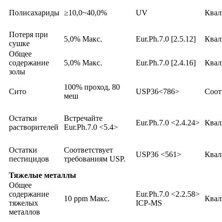
Полисахариды
≥10,0~40,0%
UV
Ква
Потеря при
5,0% Макс.
Eur.Ph.7.0 [2.5.12]
Ква
сушке
Общее
содержание
5,0% Макс.
Eur.Ph.7.0 [2.4.16]
Ква
золы
100% проход, 80
Сито
USP36<786>
Соот
меш
Остатки
Встречайте
Eur.Ph.7.0 <2.4.24>
Ква
растворителей
Eur.Ph.7.0 <5.4>
Остатки
Соответствует
USP36 <561>
Ква
пестицидов
требованиям USP.
Тяжелые металлы
Общее
содержание
Eur.Ph.7.0 <2.2.58>
10 ppm Макс.
Ква
тяжелых
ICP-MS
металлов