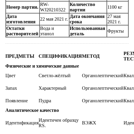
RW-
Количество
Номер партии.
1100 кг
WJ20210322
партии
Дата
Дата окончания
27 мая
22 мая 2021 г.
изготовления
срока
2021 г.
Остатки
Вода и
Использованная
Фрукты
растворителей
этанол
деталь
РЕЗ
ПРЕДМЕТЫ
СПЕЦИФИКАЦИЯ
МЕТОД
ТЕС
Физические и химические данные
Цвет
Светло-жёлтый
Органолептический
Ква
Запах
Характерный
Органолептический
Ква
Появление
Пудра
Органолептический
Ква
Аналитическое качество
Идентичен образцу
Идентификация
ВЭЖХ
Иден
RS.