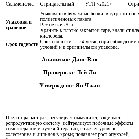
Сальмонелла
Отрицательный
УТП <2021>
Отри
Упаковано в бумажные бочки, внутри которых
полиэтиленовых пакета.
Упаковка и
Вес нетто: 25 кг
хранение
Хранить в плотно закрытой таре, вдали от вла
кислорода.
Срок годности — 24 месяца при соблюдении
Срок годности
условий и в оригинальной упаковке.
Аналитик: Данг Ван
Проверила: Лей Ли
Утверждено: Ян Чжан
Функция продукта
Предотвращает рак, регулирует иммунитет, защищает
репродуктивную систему; нейтрализует побочные эффекты
химиотерапии и лучевой терапии; снижает уровень
холестерина и липидов в крови; подавляет рост опухолей;