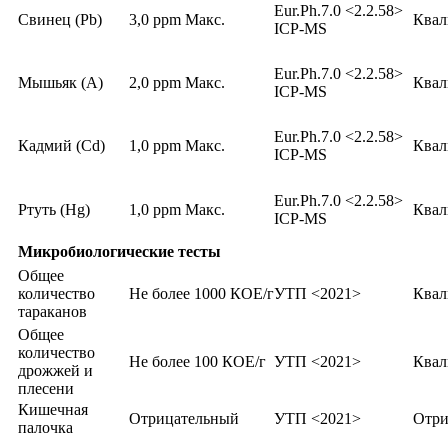
Eur.Ph.7.0 <2.2.58>
Свинец (Pb)
3,0 ppm Макс.
Ква
ICP-MS
Eur.Ph.7.0 <2.2.58>
Мышьяк (А)
2,0 ppm Макс.
Ква
ICP-MS
Eur.Ph.7.0 <2.2.58>
Кадмий (Cd)
1,0 ppm Макс.
Ква
ICP-MS
Eur.Ph.7.0 <2.2.58>
Ртуть (Hg)
1,0 ppm Макс.
Ква
ICP-MS
Микробиологические тесты
Общее
количество
Не более 1000 КОЕ/г
УТП <2021>
Ква
тараканов
Общее
количество
Не более 100 КОЕ/г
УТП <2021>
Ква
дрожжей и
плесени
Кишечная
Отрицательный
УТП <2021>
Отри
палочка